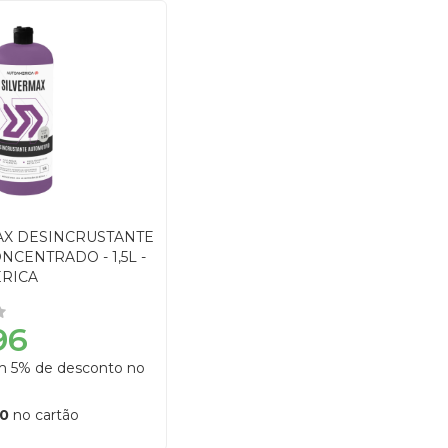
AX DESINCRUSTANTE
NCENTRADO - 1,5L -
RICA
96
om 5% de desconto no
90
no cartão