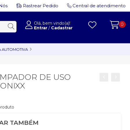
Nós
Rastrear Pedido
Central de atendimento
Olá, bem vindo(a)!
0
Entrar
/
Cadastrar
A AUTOMOTIVA
LIMPADOR DE USO
 VONIXX
 produto
SAR TAMBÉM