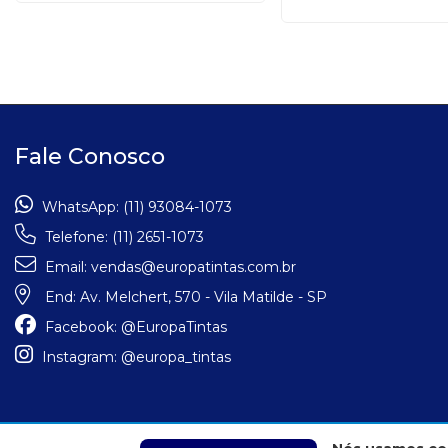
Fale Conosco
WhatsApp:
(11) 93084-1073
Telefone:
(11) 2651-1073
Email:
vendas@europatintas.com.br
End:
Av. Melchert, 570 - Vila Matilde - SP
Facebook:
@EuropaTintas
Instagram:
@europa_tintas