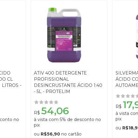
CIDO
ATIV 400 DETERGENTE
SILVERM
DO CL
PROFISSIONAL
ÁCIDO CO
1 LITROS -
DESINCRUSTANTE ÁCIDO 1:40
AUTOAME
- 5L - PROTELIM
17,
R$
54,06
R$
à vista c
pix
sconto no
à vista com 5% de desconto no
pix
ou
R$18,
ou
R$56,90
no cartão