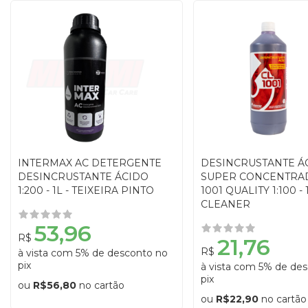
INTERMAX AC DETERGENTE
DESINCRUSTANTE Á
DESINCRUSTANTE ÁCIDO
SUPER CONCENTRA
1:200 - 1L - TEIXEIRA PINTO
1001 QUALITY 1:100 - 
CLEANER
53,96
R$
21,76
R$
à vista com 5% de desconto no
pix
à vista com 5% de de
pix
ou
R$56,80
no cartão
ou
R$22,90
no cartão