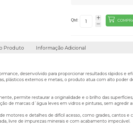
Qtd:
COMPR
o Produto
Informação Adicional
mance, desenvolvido para proporcionar resultados rápidos e ef
mas, plásticos externos e metais, o produto atua com alto poder 
ente, permite restaurar a originalidade e o brilho das superfíci
ção de marcas d´água leves em vidros e pinturas, sem agredir as
 de motores e detalhes de difícil acesso, como grades, cantos 
vada, livre de impurezas minerais e com acabamento impecável.