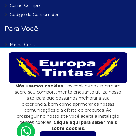
Como Comprar
Código do Consumidor
Para Você
Minha Conta
Meus Endereços
Meus Pedidos
Lista de Desejos
Rastrear Pedido
Nós usamos cookies
– os cookies nos informam
sobre seu comportamento enquanto utiliza nosso
site, para que possamos melhorar a sua
experiência, bem como aprimorar as nossas
comunicações e a oferta de produtos. Ao
Eduardo Jose Fidalgo EPP | 04.557.284/0001-72
prosseguir no nosso site você aceita a instalação
E-commerce integrado ao ERP Control Shop
desses cookies.
Clique aqui para saber mais
sobre cookies
.
© 2022 Max Scalla Informática | Todos os direitos reservados