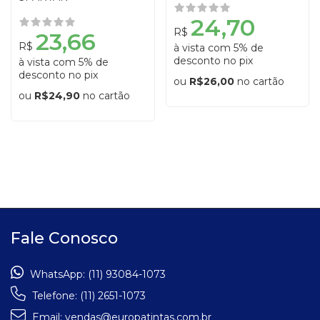
24,70
R$
23,66
R$
à vista com 5% de
desconto no pix
à vista com 5% de
desconto no pix
ou
R$26,00
no cartão
ou
R$24,90
no cartão
Fale Conosco
WhatsApp:
(11) 93084-1073
Telefone:
(11) 2651-1073
Email:
vendas@europatintas.com.br