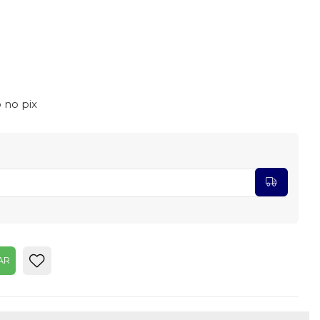
 no pix
AR