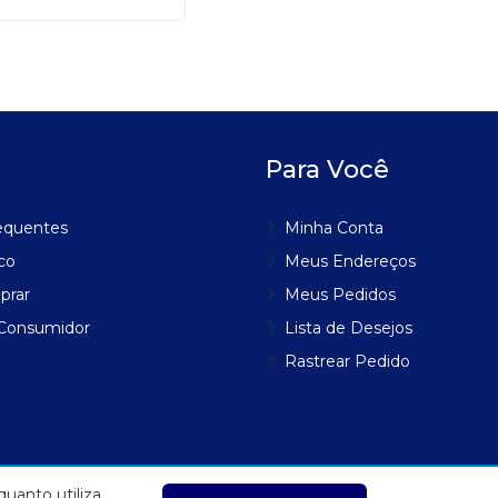
Para Você
equentes
Minha Conta
co
Meus Endereços
prar
Meus Pedidos
 Consumidor
Lista de Desejos
Rastrear Pedido
uanto utiliza