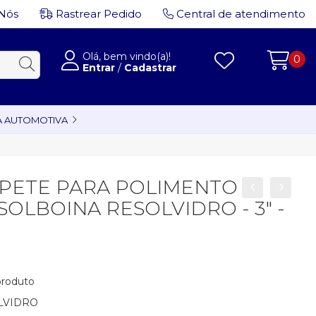
Nós
Rastrear Pedido
Central de atendimento
Olá, bem vindo(a)!
0
Entrar
/
Cadastrar
A AUTOMOTIVA
RPETE PARA POLIMENTO
SOLBOINA RESOLVIDRO - 3" -
 produto
LVIDRO