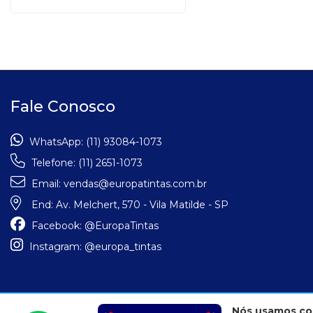
Fale Conosco
WhatsApp:
(11) 93084-1073
Telefone:
(11) 2651-1073
Email:
vendas@europatintas.com.br
End:
Av. Melchert, 570 - Vila Matilde - SP
Facebook:
@EuropaTintas
Instagram:
@europa_tintas
Nós usamos co