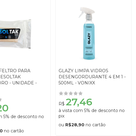
 FELTRO PARA
GLAZY LIMPA VIDROS
RESOLTAK
DESENGORDURANTE 4 EM 1 -
RO - UNIDADE -
500ML - VONIXX
27,46
R$
20
à vista com 5% de desconto no
pix
om 5% de desconto no
ou
R$28,90
no cartão
00
no cartão