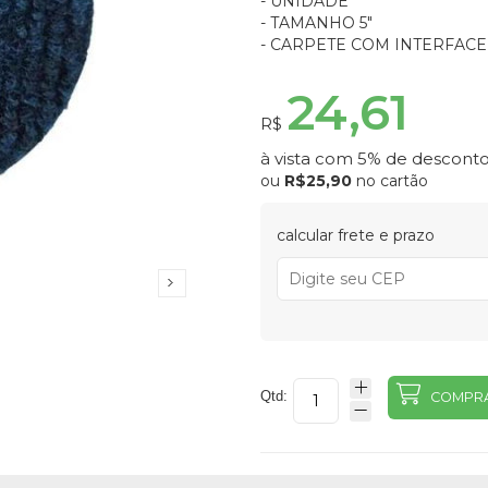
- UNIDADE
- TAMANHO 5"
- CARPETE COM INTERFACE
24,61
R$
à vista com 5% de desconto
ou
R$25,90
no cartão
calcular frete e prazo
Qtd:
COMPR