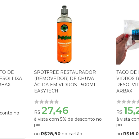
TO DE
SPOTFREE RESTAURADOR
TACO DE
ESOLLIXA
(REMOVEDOR) DE CHUVA
VIDROS 
ARBAX
ÁCIDA EM VIDROS - 500ML -
RESOLVID
EASYTECH
ARBAX
27,46
15,
R$
R$
sconto no
à vista com 5% de desconto no
à vista c
pix
pix
ou
R$28,90
no cartão
ou
R$16,