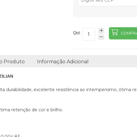
Qtd:
COMPR
o Produto
Informação Adicional
ZILIAN
a durabilidade, excelente resistência ao intemperismo, ótima rete
tima retenção de cor e brilho.
d. 0.004.83