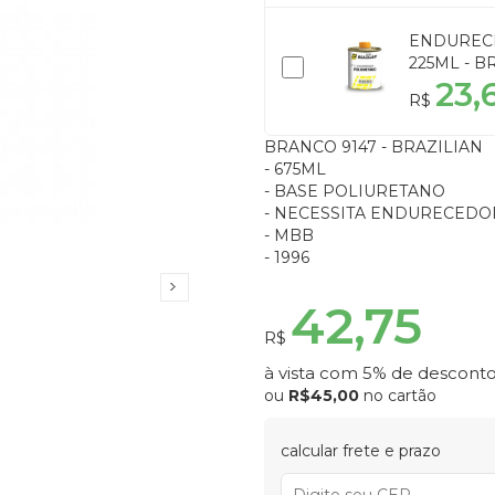
ENDURECE
225ML - B
23,
R$
BRANCO 9147 - BRAZILIAN
- 675ML
- BASE POLIURETANO
- NECESSITA ENDURECEDO
- MBB
- 1996
42,75
R$
à vista com 5% de desconto
ou
R$45,00
no cartão
calcular frete e prazo