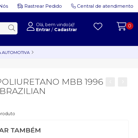
Nós
Rastrear Pedido
Central de atendimento
Olá, bem vindo(a)!
0
Entrar
/
Cadastrar
A AUTOMOTIVA
POLIURETANO MBB 1996
 BRAZILIAN
 produto
SAR TAMBÉM