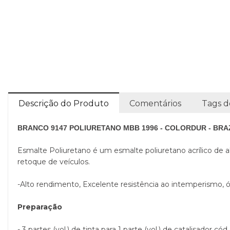
Descrição do Produto
Comentários
Tags d
BRANCO 9147 POLIURETANO MBB 1996 - COLORDUR - BRA
Esmalte Poliuretano é um esmalte poliuretano acrílico de alt
retoque de veículos.
-Alto rendimento, Excelente resistência ao intemperismo, ó
Preparação
- 3 partes (vol.) de tinta para 1 parte (vol.) de catalisador có