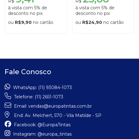
R$
R$
à vista com 5% de
à vista com 5% de
desconto no pix
desconto no pix
ou
R$9,90
no cartão
ou
R$24,90
no cartão
Fale Conosco
WhatsApp:
(11) 93084-1073
Telefone:
(11) 2651-1073
Email:
vendas@europatintas.com.br
End:
Av. Melchert, 570 - Vila Matilde - SP
Facebook:
@EuropaTintas
Instagram:
@europa_tintas