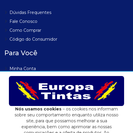
Dúvidas Frequentes
Fale Conosco
Como Comprar
Código do Consumidor
Para Você
Minha Conta
Meus Endereços
Meus Pedidos
Lista de Desejos
Rastrear Pedido
Nós usamos cookies
– os cookies nos informam
sobre seu comportamento enquanto utiliza nosso
site, para que possamos melhorar a sua
experiência, bem como aprimorar as nossas
comunicações e a oferta de produtos. Ao