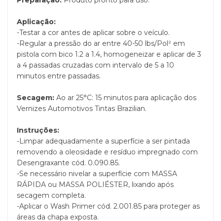
Preparação:
Produto pronto para uso.
Aplicação:
-Testar a cor antes de aplicar sobre o veículo.
-Regular a pressão do ar entre 40-50 lbs/Pol² em
pistola com bico 1.2 a 1.4, homogeneizar e aplicar de 3
a 4 passadas cruzadas com intervalo de 5 a 10
minutos entre passadas.
Secagem:
Ao ar 25°C: 15 minutos para aplicação dos
Vernizes Automotivos Tintas Brazilian.
Instruções:
-Limpar adequadamente a superfície a ser pintada
removendo a oleosidade e resíduo impregnado com
Desengraxante cód. 0.090.85.
-Se necessário nivelar a superfície com MASSA
RÁPIDA ou MASSA POLIÉSTER, lixando após
secagem completa.
-Aplicar o Wash Primer cód. 2.001.85 para proteger as
áreas da chapa exposta.