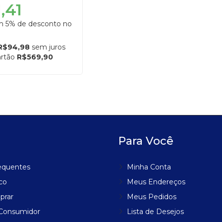
,41
om 5% de desconto no
R$94,98
sem juros
artão
R$569,90
Para Você
equentes
Minha Conta
co
Meus Endereços
prar
Meus Pedidos
 Consumidor
Lista de Desejos