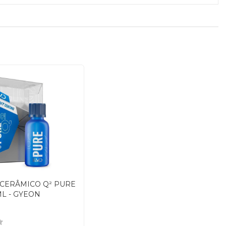
 CERÂMICO Q² PURE
ML - GYEON