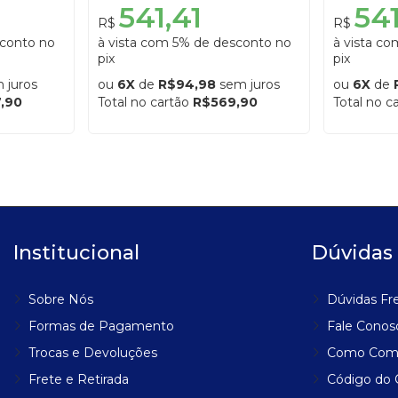
541,41
541
R$
R$
sconto no
à vista com 5% de desconto no
à vista c
pix
pix
 juros
ou
6X
de
R$94,98
sem juros
ou
6X
de
,90
Total no cartão
R$569,90
Total no c
Institucional
Dúvidas
Sobre Nós
Dúvidas Fr
Formas de Pagamento
Fale Conos
Trocas e Devoluções
Como Com
Frete e Retirada
Código do