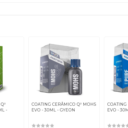
 Q²
COATING CERÂMICO Q² MOHS
COATING
L -
EVO - 30ML - GYEON
EVO - 30