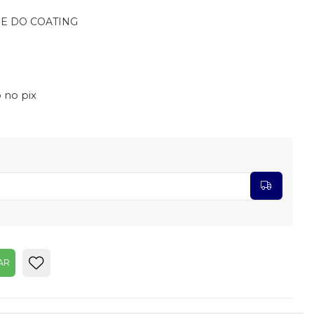
DE DO COATING
 no pix
AR