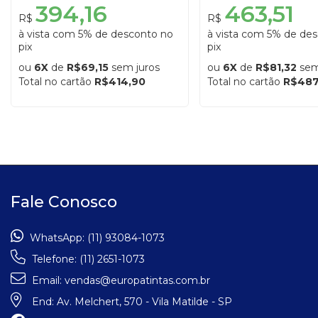
394,16
463,51
R$
R$
à vista com 5% de desconto no
à vista com 5% de de
pix
pix
ou
6X
de
R$69,15
sem juros
ou
6X
de
R$81,32
sem
Total no cartão
R$414,90
Total no cartão
R$487
Fale Conosco
WhatsApp:
(11) 93084-1073
Telefone:
(11) 2651-1073
Email:
vendas@europatintas.com.br
End:
Av. Melchert, 570 - Vila Matilde - SP