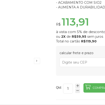
- ACABAMENTO COM SIO2
- AUMENTA A DURABILIDA
113,91
R$
à vista com 5% de desconto
ou
2X
de
R$59,95
sem juros
Total no cartão
R$119,90
calcular frete e prazo
Qtd:
COMPR