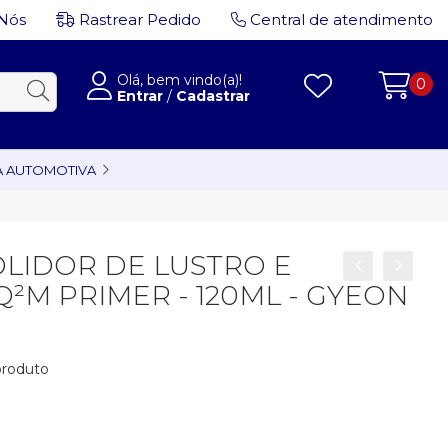
Nós
Rastrear Pedido
Central de atendimento
Olá, bem vindo(a)!
0
Entrar
/
Cadastrar
A AUTOMOTIVA
LIDOR DE LUSTRO E
Q²M PRIMER - 120ML - GYEON
 produto