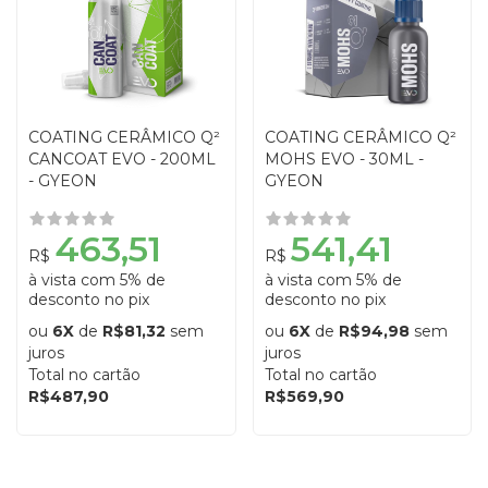
COATING CERÂMICO Q²
COATING CERÂMICO Q²
CANCOAT EVO - 200ML
MOHS EVO - 30ML -
- GYEON
GYEON
463,51
541,41
R$
R$
à vista com 5% de
à vista com 5% de
desconto no pix
desconto no pix
ou
6X
de
R$81,32
sem
ou
6X
de
R$94,98
sem
juros
juros
Total no cartão
Total no cartão
R$487,90
R$569,90