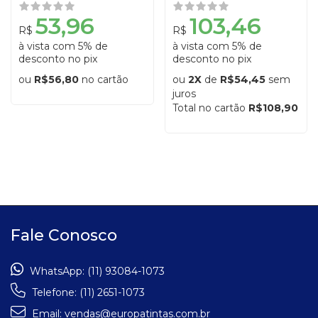
53,96
103,46
R$
R$
à vista com 5% de
à vista com 5% de
desconto no pix
desconto no pix
ou
R$56,80
no cartão
ou
2X
de
R$54,45
sem
juros
Total no cartão
R$108,90
Fale Conosco
WhatsApp:
(11) 93084-1073
Telefone:
(11) 2651-1073
Email:
vendas@europatintas.com.br