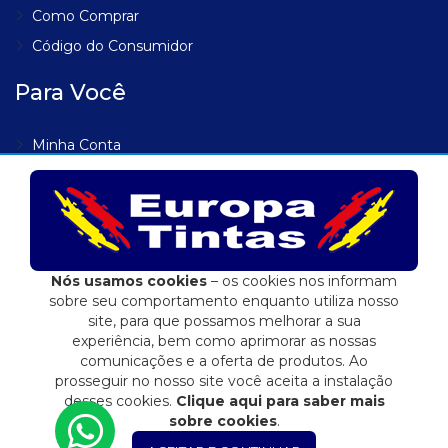
Como Comprar
Código do Consumidor
Para Você
Minha Conta
Meus Endereços
Meus Pedidos
Lista de Desejos
Rastrear Pedido
Nós usamos cookies
– os cookies nos informam
sobre seu comportamento enquanto utiliza nosso
site, para que possamos melhorar a sua
experiência, bem como aprimorar as nossas
comunicações e a oferta de produtos. Ao
Eduardo Jose Fidalgo EPP | 04.557.284/0001-72
prosseguir no nosso site você aceita a instalação
E-commerce integrado ao ERP Control Shop
desses cookies.
Clique aqui para saber mais
sobre cookies
.
© 2022 Max Scalla Informática | Todos os direitos reservados