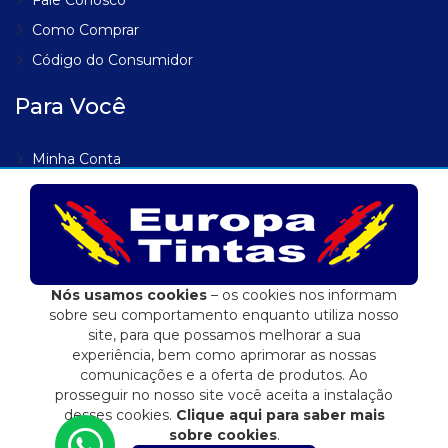
Como Comprar
Código do Consumidor
Para Você
Minha Conta
Meus Endereços
Meus Pedidos
Lista de Desejos
Rastrear Pedido
Nós usamos cookies
– os cookies nos informam
sobre seu comportamento enquanto utiliza nosso
site, para que possamos melhorar a sua
experiência, bem como aprimorar as nossas
comunicações e a oferta de produtos. Ao
Eduardo Jose Fidalgo EPP | 04.557.284/0001-72
prosseguir no nosso site você aceita a instalação
E-commerce integrado ao ERP Control Shop
desses cookies.
Clique aqui para saber mais
sobre cookies
.
© 2022 Max Scalla Informática | Todos os direitos reservados