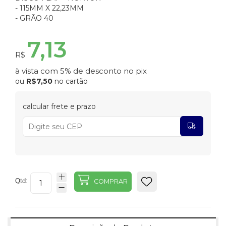
- 115MM X 22,23MM
- GRÃO 40
7,13
R$
à vista com 5% de desconto no pix
ou
R$7,50
no cartão
calcular frete e prazo
Qtd:
COMPRAR