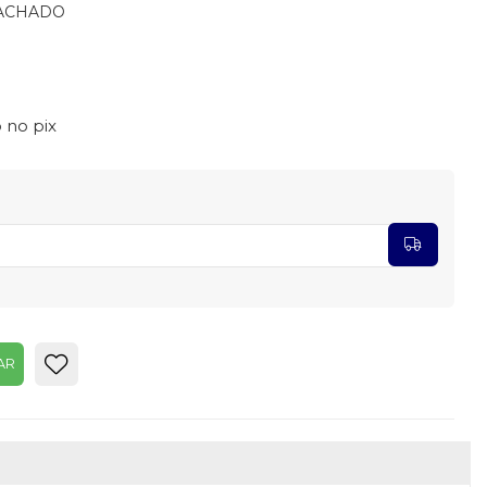
RACHADO
 no pix
AR