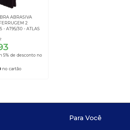
IBRA ABRASIVA
 FERRUGEM 2
 - AT95/30 - ATLAS
93
om 5% de desconto no
0
no cartão
Para Você