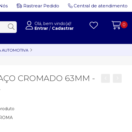
Nós
Rastrear Pedido
Central de atendimento
Olá, bem vindo(a)!
0
Entrar
/
Cadastrar
A AUTOMOTIVA
 AÇO CROMADO 63MM -
A
 produto
 ROMA