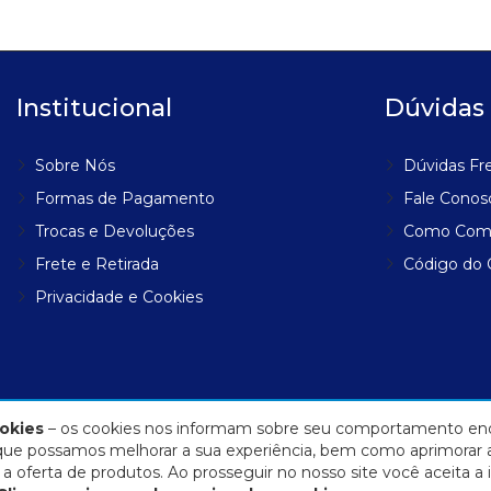
Institucional
Dúvidas
Sobre Nós
Dúvidas Fr
Formas de Pagamento
Fale Conos
Trocas e Devoluções
Como Com
Frete e Retirada
Código do
Privacidade e Cookies
okies
– os cookies nos informam sobre seu comportamento enq
a que possamos melhorar a sua experiência, bem como aprimorar 
 oferta de produtos. Ao prosseguir no nosso site você aceita a 