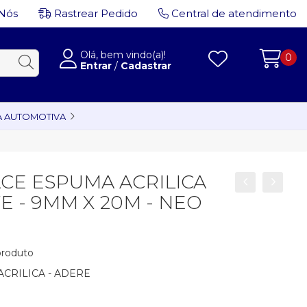
Nós
Rastrear Pedido
Central de atendimento
Olá, bem vindo(a)!
0
Entrar
/
Cadastrar
A AUTOMOTIVA
ACE ESPUMA ACRILICA
 - 9MM X 20M - NEO
 produto
ACRILICA - ADERE