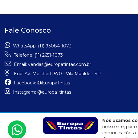
Fale Conosco
WhatsApp:
(11) 93084-1073
Telefone:
(11) 2651-1073
Email:
vendas@europatintas.com.br
End:
Av. Melchert, 570 - Vila Matilde - SP
Facebook:
@EuropaTintas
Instagram:
@europa_tintas
Nós usamos co
Eduardo Jose Fidalgo EPP | 04.557.284/0001-72
nosso site, par
E-commerce integrado ao ERP Control Shop
comunicações e a
© 2022 Max Scalla Informática | Todos os direitos reservados