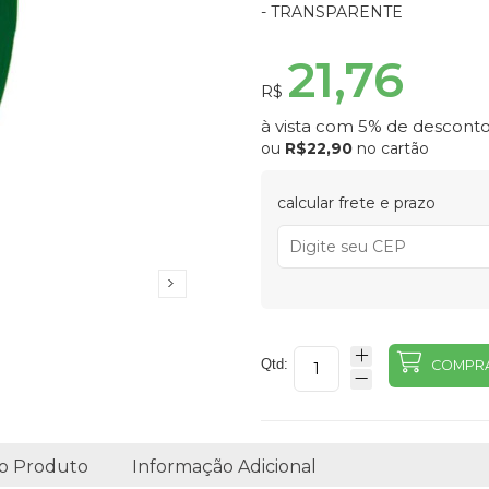
- TRANSPARENTE
21,76
R$
à vista com 5% de desconto
ou
R$22,90
no cartão
calcular frete e prazo
Qtd:
COMPR
o Produto
Informação Adicional