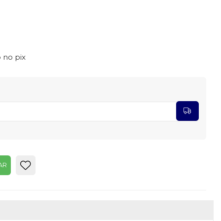
 no pix
AR