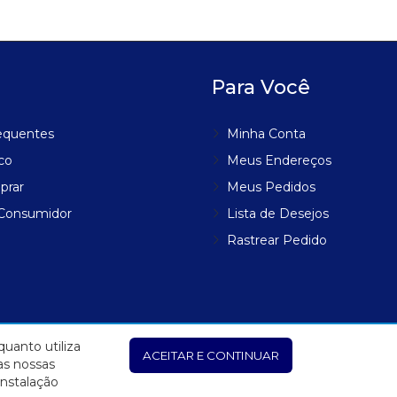
Para Você
equentes
Minha Conta
co
Meus Endereços
prar
Meus Pedidos
 Consumidor
Lista de Desejos
Rastrear Pedido
uanto utiliza
ACEITAR E CONTINUAR
as nossas
instalação