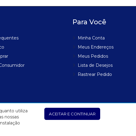
Para Você
equentes
Minha Conta
co
Meus Endereços
prar
Meus Pedidos
 Consumidor
Lista de Desejos
Rastrear Pedido
uanto utiliza
ACEITAR E CONTINUAR
as nossas
instalação