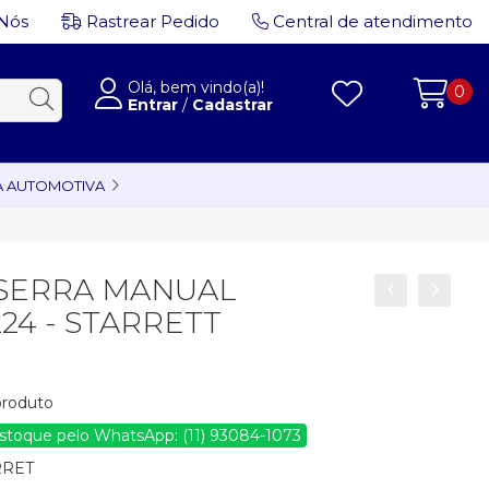
Nós
Rastrear Pedido
Central de atendimento
Olá, bem vindo(a)!
0
Entrar
/
Cadastrar
A AUTOMOTIVA
 SERRA MANUAL
224 - STARRETT
 produto
estoque pelo WhatsApp: (11) 93084-1073
RRET