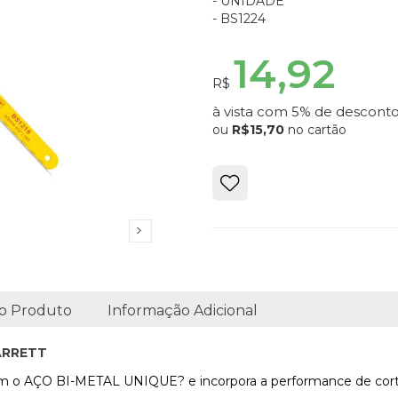
- UNIDADE
- BS1224
14,92
R$
à vista com 5% de desconto
ou
R$15,70
no cartão
o Produto
Informação Adicional
ARRETT
com o AÇO BI-METAL UNIQUE? e incorpora a performance de corte