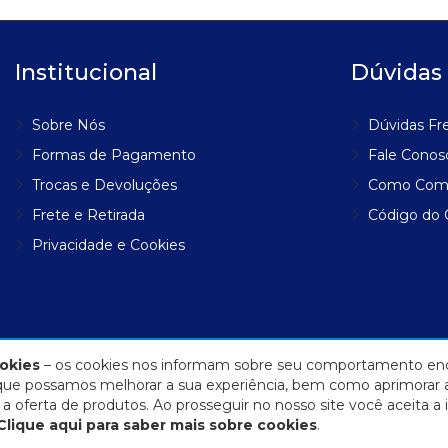
Institucional
Dúvidas
Sobre Nós
Dúvidas Fr
Formas de Pagamento
Fale Conos
Trocas e Devoluções
Como Com
Frete e Retirada
Código do
Privacidade e Cookies
okies
– os cookies nos informam sobre seu comportamento enq
a que possamos melhorar a sua experiência, bem como aprimorar 
 oferta de produtos. Ao prosseguir no nosso site você aceita a 
Clique aqui para saber mais sobre cookies
.