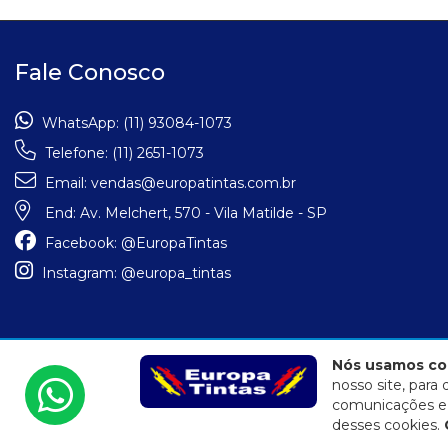
Fale Conosco
WhatsApp:
(11) 93084-1073
Telefone:
(11) 2651-1073
Email:
vendas@europatintas.com.br
End:
Av. Melchert, 570 - Vila Matilde - SP
Facebook:
@EuropaTintas
Instagram:
@europa_tintas
Nós usamos co
Eduardo Jose Fidalgo EPP | 04.557.284/0001-72
nosso site, par
E-commerce integrado ao ERP Control Shop
comunicações e a
© 2022 Max Scalla Informática | Todos os direitos reservados
desses cookies.