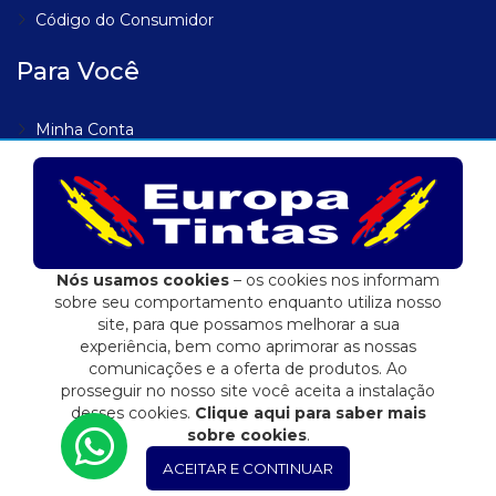
Código do Consumidor
Para Você
Minha Conta
Meus Endereços
Meus Pedidos
Lista de Desejos
Rastrear Pedido
Nós usamos cookies
– os cookies nos informam
sobre seu comportamento enquanto utiliza nosso
site, para que possamos melhorar a sua
experiência, bem como aprimorar as nossas
comunicações e a oferta de produtos. Ao
Eduardo Jose Fidalgo EPP | 04.557.284/0001-72
prosseguir no nosso site você aceita a instalação
E-commerce integrado ao ERP Control Shop
desses cookies.
Clique aqui para saber mais
sobre cookies
.
© 2022 Max Scalla Informática | Todos os direitos reservados
ACEITAR E CONTINUAR