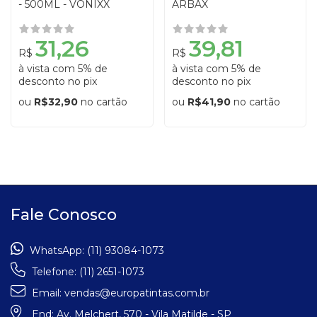
- 500ML - VONIXX
ARBAX
31,26
39,81
R$
R$
à vista com 5% de
à vista com 5% de
desconto no pix
desconto no pix
ou
R$32,90
no cartão
ou
R$41,90
no cartão
Fale Conosco
WhatsApp:
(11) 93084-1073
Telefone:
(11) 2651-1073
Email:
vendas@europatintas.com.br
End:
Av. Melchert, 570 - Vila Matilde - SP