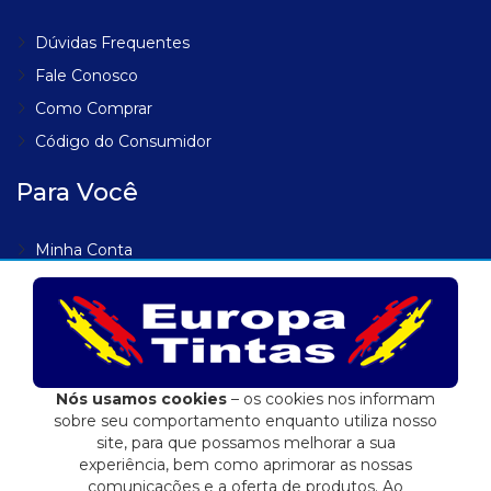
Dúvidas Frequentes
Fale Conosco
Como Comprar
Código do Consumidor
Para Você
Minha Conta
Meus Endereços
Meus Pedidos
Lista de Desejos
Rastrear Pedido
Nós usamos cookies
– os cookies nos informam
sobre seu comportamento enquanto utiliza nosso
site, para que possamos melhorar a sua
experiência, bem como aprimorar as nossas
comunicações e a oferta de produtos. Ao