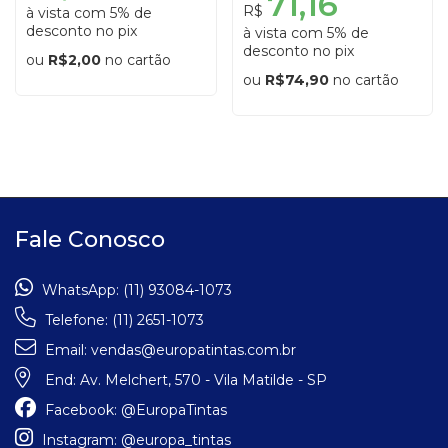
71,16
R$
à vista com 5% de
desconto no pix
à vista com 5% de
desconto no pix
ou
R$2,00
no cartão
ou
R$74,90
no cartão
Fale Conosco
WhatsApp:
(11) 93084-1073
Telefone:
(11) 2651-1073
Email:
vendas@europatintas.com.br
End:
Av. Melchert, 570 - Vila Matilde - SP
Facebook:
@EuropaTintas
Instagram:
@europa_tintas