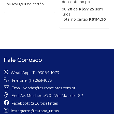
desconto no pix
ou
R$8,90
no cartão
ou
2X
de
R$57,25
sem
juros
Total no cartão
R$114,50
Fale Conosco
WhatsApp:
(11) 93084-1073
Telefone:
(11) 2651-1073
Email:
vendas@europatintas.com.br
End:
Av. Melchert, 570 - Vila Matilde - SP
Facebook:
@EuropaTintas
Instagram:
@europa_tintas