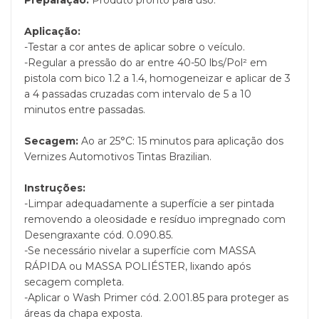
Preparação:
Produto pronto para uso.
Aplicação:
-Testar a cor antes de aplicar sobre o veículo.
-Regular a pressão do ar entre 40-50 lbs/Pol² em
pistola com bico 1.2 a 1.4, homogeneizar e aplicar de 3
a 4 passadas cruzadas com intervalo de 5 a 10
minutos entre passadas.
Secagem:
Ao ar 25°C: 15 minutos para aplicação dos
Vernizes Automotivos Tintas Brazilian.
Instruções:
-Limpar adequadamente a superfície a ser pintada
removendo a oleosidade e resíduo impregnado com
Desengraxante cód. 0.090.85.
-Se necessário nivelar a superfície com MASSA
RÁPIDA ou MASSA POLIÉSTER, lixando após
secagem completa.
-Aplicar o Wash Primer cód. 2.001.85 para proteger as
áreas da chapa exposta.