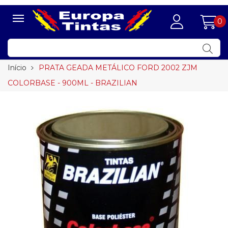
0
Início
PRATA GEADA METÁLICO FORD 2002 ZJM
COLORBASE - 900ML - BRAZILIAN