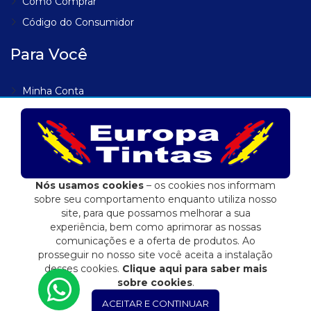
Como Comprar
Código do Consumidor
Para Você
Minha Conta
Meus Endereços
Meus Pedidos
Lista de Desejos
Rastrear Pedido
Nós usamos cookies
– os cookies nos informam
sobre seu comportamento enquanto utiliza nosso
site, para que possamos melhorar a sua
experiência, bem como aprimorar as nossas
comunicações e a oferta de produtos. Ao
Eduardo Jose Fidalgo EPP | 04.557.284/0001-72
prosseguir no nosso site você aceita a instalação
E-commerce integrado ao ERP Control Shop
desses cookies.
Clique aqui para saber mais
sobre cookies
.
© 2022 Max Scalla Informática | Todos os direitos reservados
ACEITAR E CONTINUAR