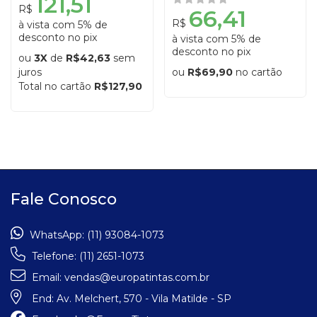
121,51
R$
66,41
R$
à vista com 5% de
desconto no pix
à vista com 5% de
desconto no pix
ou
3X
de
R$42,63
sem
juros
ou
R$69,90
no cartão
Total no cartão
R$127,90
Fale Conosco
WhatsApp:
(11) 93084-1073
Telefone:
(11) 2651-1073
Email:
vendas@europatintas.com.br
End:
Av. Melchert, 570 - Vila Matilde - SP