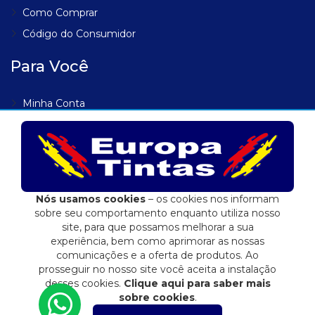
Como Comprar
Código do Consumidor
Para Você
Minha Conta
Meus Endereços
Meus Pedidos
Lista de Desejos
Rastrear Pedido
Nós usamos cookies
– os cookies nos informam
sobre seu comportamento enquanto utiliza nosso
site, para que possamos melhorar a sua
experiência, bem como aprimorar as nossas
comunicações e a oferta de produtos. Ao
Eduardo Jose Fidalgo EPP | 04.557.284/0001-72
prosseguir no nosso site você aceita a instalação
E-commerce integrado ao ERP Control Shop
desses cookies.
Clique aqui para saber mais
sobre cookies
.
© 2022 Max Scalla Informática | Todos os direitos reservados