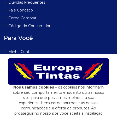
Dúvidas Frequentes
Fale Conosco
Como Comprar
Código do Consumidor
Para Você
Minha Conta
Meus Endereços
Meus Pedidos
Lista de Desejos
Rastrear Pedido
Nós usamos cookies
– os cookies nos informam
sobre seu comportamento enquanto utiliza nosso
site, para que possamos melhorar a sua
experiência, bem como aprimorar as nossas
comunicações e a oferta de produtos. Ao
Eduardo Jose Fidalgo EPP | 04.557.284/0001-72
prosseguir no nosso site você aceita a instalação