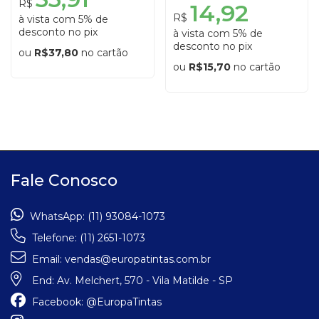
R$
14,92
R$
à vista com 5% de
desconto no pix
à vista com 5% de
desconto no pix
ou
R$37,80
no cartão
ou
R$15,70
no cartão
Fale Conosco
WhatsApp:
(11) 93084-1073
Telefone:
(11) 2651-1073
Email:
vendas@europatintas.com.br
End:
Av. Melchert, 570 - Vila Matilde - SP
Facebook:
@EuropaTintas