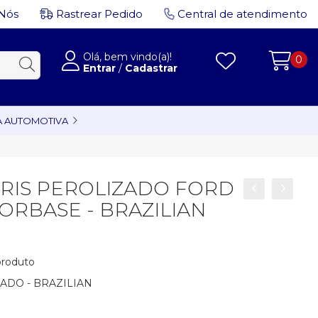
Nós
Rastrear Pedido
Central de atendimento
Olá, bem vindo(a)!
0
Entrar
/
Cadastrar
A AUTOMOTIVA
RIS PEROLIZADO FORD
LORBASE - BRAZILIAN
 produto
ADO - BRAZILIAN