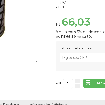
- 1997
- ECU
66,03
R$
à vista com 5% de desconto
ou
R$69,50
no cartão
calcular frete e prazo
Qtd:
COMPR
o Produto
Informação Adicional