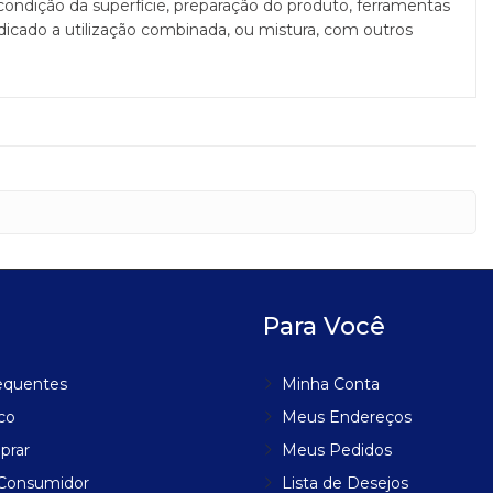
ondição da superfície, preparação do produto, ferramentas
ndicado a utilização combinada, ou mistura, com outros
Para Você
equentes
Minha Conta
co
Meus Endereços
prar
Meus Pedidos
 Consumidor
Lista de Desejos