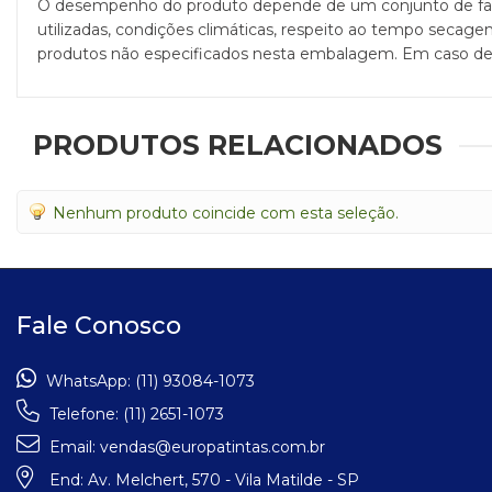
O desempenho do produto depende de um conjunto de fatores
utilizadas, condições climáticas, respeito ao tempo secage
produtos não especificados nesta embalagem. Em caso de
PRODUTOS RELACIONADOS
Nenhum produto coincide com esta seleção.
Fale Conosco
WhatsApp:
(11) 93084-1073
Telefone:
(11) 2651-1073
Email:
vendas@europatintas.com.br
End:
Av. Melchert, 570 - Vila Matilde - SP