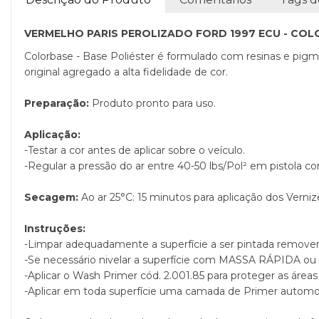
VERMELHO PARIS PEROLIZADO FORD 1997 ECU - COLO
Colorbase - Base Poliéster é formulado com resinas e pigm
original agregado a alta fidelidade de cor.
Preparação:
Produto pronto para uso.
Aplicação:
-Testar a cor antes de aplicar sobre o veículo.
-Regular a pressão do ar entre 40-50 lbs/Pol² em pistola co
Secagem:
Ao ar 25°C: 15 minutos para aplicação dos Verniz
Instruções:
-Limpar adequadamente a superfície a ser pintada remove
-Se necessário nivelar a superfície com MASSA RÁPIDA 
-Aplicar o Wash Primer cód. 2.001.85 para proteger as área
-Aplicar em toda superfície uma camada de Primer automot