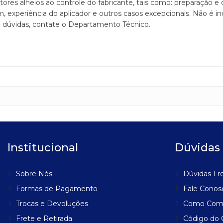
 alheios ao controle do fabricante, tais como: preparação e c
m, experiência do aplicador e outros casos excepcionais. Não é i
 dúvidas, contate o Departamento Técnico.
Institucional
Dúvidas
Sobre Nós
Dúvidas Fr
Formas de Pagamento
Fale Conos
Trocas e Devoluções
Como Com
Frete e Retirada
Código do