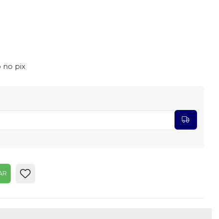
 no pix
AR