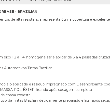
RBASE - BRAZILIAN
entos de alta resistência, apresenta ótima cobertura e excelent
m bico 1.2 a 1.4, homogeneizar e aplicar de 3 a 4 passadas cruza
es Automotivos Tintas Brazilian.
ndo a oleosidade e resíduo impregnado com Desengraxante cód.
ou MASSA POLIÉSTER, lixando após secagem completa.
s da chapa exposta.
ivo da Tintas Brazilian devidamente preparado e lixar após se