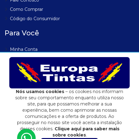
Como Comprar
Código do Consumidor
Para Você
Minha Conta
Meus Endereços
Meus Pedidos
Lista de Desejos
Rastrear Pedido
Nós usamos cookies
– os cookies nos informam
sobre seu comportamento enquanto utiliza nosso
site, para que possamos melhorar a sua
experiência, bem como aprimorar as nossas
comunicações e a oferta de produtos. Ao
Eduardo Jose Fidalgo EPP | 04.557.284/0001-72
prosseguir no nosso site você aceita a instalação
E-commerce integrado ao ERP Control Shop
desses cookies.
Clique aqui para saber mais
sobre cookies
.
© 2022 Max Scalla Informática | Todos os direitos reservados