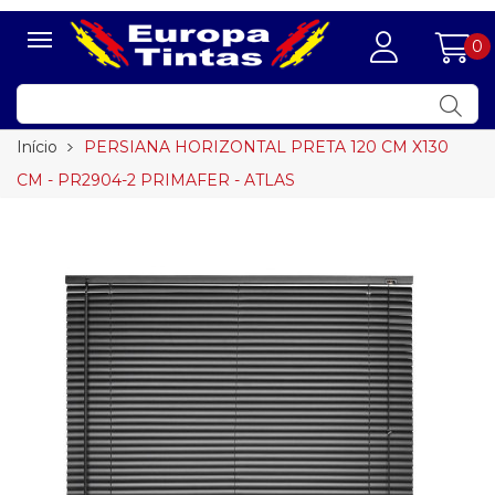
0
Início
PERSIANA HORIZONTAL PRETA 120 CM X130
CM - PR2904-2 PRIMAFER - ATLAS